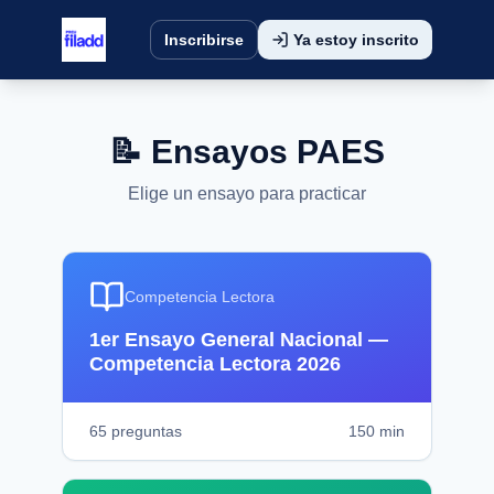
Inscribirse
Ya estoy inscrito
📝 Ensayos PAES
Elige un ensayo para practicar
Competencia Lectora
1er Ensayo General Nacional —
Competencia Lectora 2026
65
preguntas
150
min