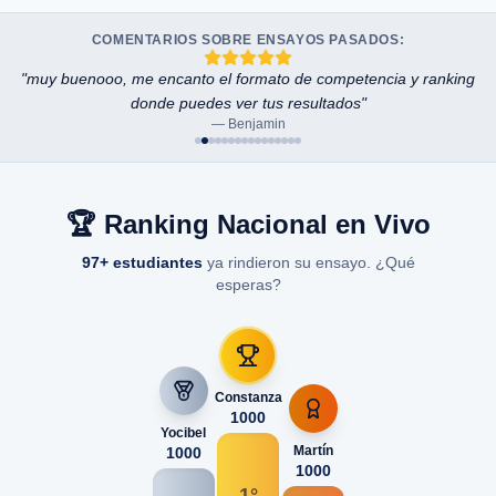
COMENTARIOS SOBRE ENSAYOS PASADOS:
"
muy buenooo, me encanto el formato de competencia y ranking
donde puedes ver tus resultados
"
—
Benjamin
🏆 Ranking Nacional en Vivo
97
+ estudiantes
ya rindieron su ensayo. ¿Qué
esperas?
Constanza
1000
Yocibel
Martín
1000
1000
1
°